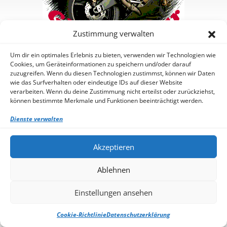
Zustimmung verwalten
Um dir ein optimales Erlebnis zu bieten, verwenden wir Technologien wie
Cookies, um Geräteinformationen zu speichern und/oder darauf
zuzugreifen. Wenn du diesen Technologien zustimmst, können wir Daten
wie das Surfverhalten oder eindeutige IDs auf dieser Website
Sidebar Area
verarbeiten. Wenn du deine Zustimmung nicht erteilst oder zurückziehst,
Add Some Widgets!
können bestimmte Merkmale und Funktionen beeinträchtigt werden.
This theme has been designed to be used with sidebars.
This
message will no longer be displayed after you add at least one
Dienste verwalten
widget to one of the Sidebar Widget Areas using the
Appearance → Widgets control panel.
You can also change the sidebar layout for this page using
Akzeptieren
theme options.
Note: If you have added widgets, be sure you've not hidden all
Ablehnen
sidebars on the Per Page options. You could switch this page
to One Column.
Anmelden
Einstellungen ansehen
©2026 -
Mahler's private Websites
Cookie-Richtlinie
Datenschutzerklärung
-
Weaver Xtreme Theme
Datenschutzerklärung