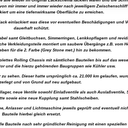
 alle wieder im Original Lackschema lackiert waren und die Schri
von mir immer und immer wieder nach jeweiligem Zwischenschliff
ckiert um eine tiefenwirksame Oberfläche zu erreichen.
rlack einlackiert was diese vor eventuellen Beschädigungen und 
dauerhaft schützt.
bel samt Gleitbuchsen, Simmerringen, Lenkkopflagern und revidi
iche Verkleidungsteile montiert um saubere Übergänge z.B. vom H
ben für die 2. Farbe (Grey Stone met.) hin zu bekommen.
plettes Rolling Chassis mit sämtlichen Bauteilen bis auf das wes
or und die hierzu gehörenden Baugruppen wie Kühler usw.
r zu sehen. Dieser hatte ursprünglich ca. 21.000 km gelaufen, wur
zerlegt und von Grund auf neu aufgebaut.
ager, neue Ventile sowohl Einlaßventile als auch Auslaßventile, 
te sowie eine neue Kupplung samt Stahlscheiben.
, Anlasser und Lichtmaschine jeweils geprüft und eventuell nich
Bauteile hierbei gleich ersetzt.
 Bauteile nach sehr gründlicher Reinigung mit einen spezielle