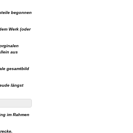
uteile begonnen
 dem Werk (oder
orginalen
llein aus
ale gesamtbild
reude längst
ring im Rahmen
recke.