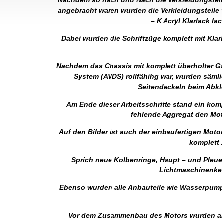
Nachdem so nach und Nach die Verkleidungsteile
angebracht waren wurden die Verkleidungsteile 
– K Acryl Klarlack la
Dabei wurden die Schriftzüge komplett mit Kla
Nachdem das Chassis mit komplett überholter Ga
System (AVDS) rollfähihg war, wurden säml
Seitendeckeln beim Abkle
Am Ende dieser Arbeitsschritte stand ein kom
fehlende Aggregat den Mot
Auf den Bilder ist auch der einbaufertigen Moto
komplett 
Sprich neue Kolbenringe, Haupt – und Pleuell
Lichtmaschinenket
Ebenso wurden alle Anbauteile wie Wasserpumpe
Vor dem Zusammenbau des Motors wurden alle