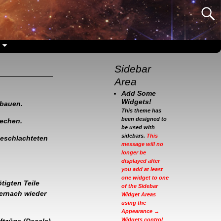
Sidebar
Area
Add Some
Widgets!
ubauen.
This theme has
been designed to
rechen.
be used with
sidebars.
This
eschlachteten
message will no
longer be
displayed after
you add at least
one widget to one
tigten Teile
of the Sidebar
iernach wieder
Widget Areas
using the
Appearance →
Widgets control