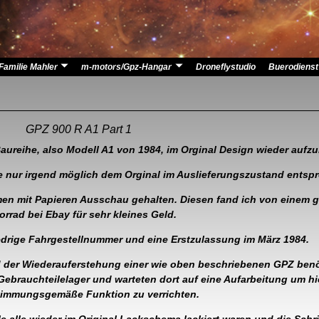
Familie Mahler
m-motors/Gpz-Hangar
Droneflystudio
Buerodienst
GPZ 900 R A1 Part 1
Baureihe, also Modell A1 von 1984, im Orginal Design wieder aufz
ie nur irgend möglich dem Orginal im Auslieferungszustand entsp
n mit Papieren Ausschau gehalten. Diesen fand ich von einem g
rrad bei Ebay für sehr kleines Geld.
edrige Fahrgestellnummer und eine Erstzulassung im März 1984.
d der Wiederauferstehung einer wie oben beschriebenen GPZ benö
ebrauchteilelager und warteten dort auf eine Aufarbeitung um h
timmungsgemäße Funktion zu verrichten.