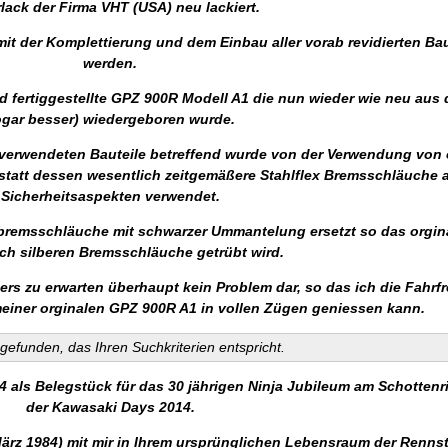
lack der Firma VHT (USA) neu lackiert.
it der Komplettierung und dem Einbau aller vorab revidierten Ba
werden.
nd fertiggestellte GPZ 900R Modell A1 die nun wieder wie neu aus
gar besser) wiedergeboren wurde.
r verwendeten Bauteile betreffend wurde von der Verwendung von 
tt dessen wesentlich zeitgemäßere Stahlflex Bremsschläuche a
Sicherheitsaspekten verwendet.
xbremsschläuche mit schwarzer Ummantelung ersetzt so das orgin
rch silberen Bremsschläuche getrübt wird.
ers zu erwarten überhaupt kein Problem dar, so das ich die Fahrf
einer orginalen GPZ 900R A1 in vollen Zügen geniessen kann.
gefunden, das Ihren Suchkriterien entspricht.
4 als Belegstück für das 30 jährigen Ninja Jubileum am Schotten
der Kawasaki Days 2014.
ärz 1984) mit mir in Ihrem ursprünglichen Lebensraum der Rennst