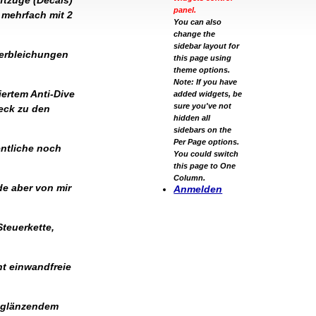
ftzüge (Decals)
panel.
 mehrfach mit 2
You can also
change the
sidebar layout for
Verbleichungen
this page using
theme options.
Note: If you have
ertem Anti-Dive
added widgets, be
sure you've not
eck zu den
hidden all
sidebars on the
Per Page options.
entliche noch
You could switch
this page to One
Column.
de aber von mir
Anmelden
Steuerkette,
t einwandfreie
n glänzendem